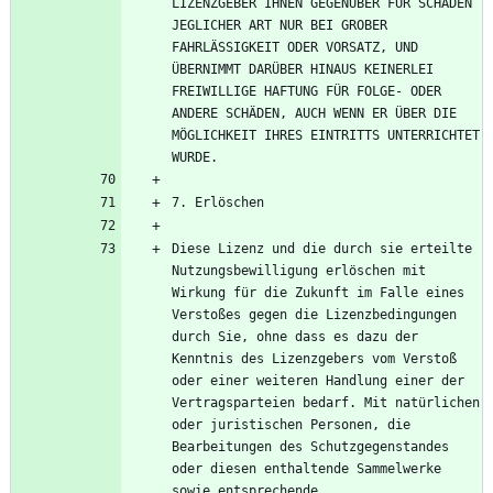
LIZENZGEBER IHNEN GEGENÜBER FÜR SCHÄDEN 
JEGLICHER ART NUR BEI GROBER 
FAHRLÄSSIGKEIT ODER VORSATZ, UND 
ÜBERNIMMT DARÜBER HINAUS KEINERLEI 
FREIWILLIGE HAFTUNG FÜR FOLGE- ODER 
ANDERE SCHÄDEN, AUCH WENN ER ÜBER DIE 
MÖGLICHKEIT IHRES EINTRITTS UNTERRICHTET 
Diese Lizenz und die durch sie erteilte 
Nutzungsbewilligung erlöschen mit 
Wirkung für die Zukunft im Falle eines 
Verstoßes gegen die Lizenzbedingungen 
durch Sie, ohne dass es dazu der 
Kenntnis des Lizenzgebers vom Verstoß 
oder einer weiteren Handlung einer der 
Vertragsparteien bedarf. Mit natürlichen 
oder juristischen Personen, die 
Bearbeitungen des Schutzgegenstandes 
oder diesen enthaltende Sammelwerke 
sowie entsprechende 