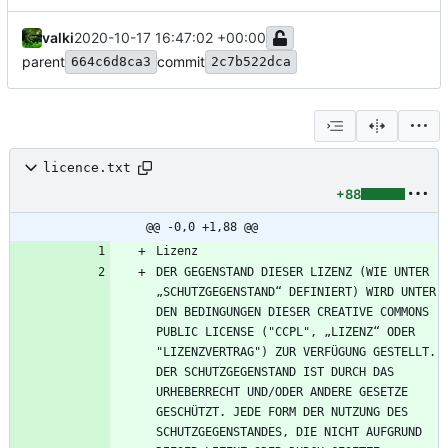
valki
2020-10-17 16:47:02 +00:00
parent
commit
664c6d8ca3
2c7b522dca
licence.txt
+88
@@ -0,0 +1,88 @@
DER GEGENSTAND DIESER LIZENZ (WIE UNTER 
„SCHUTZGEGENSTAND“ DEFINIERT) WIRD UNTER 
DEN BEDINGUNGEN DIESER CREATIVE COMMONS 
PUBLIC LICENSE ("CCPL", „LIZENZ“ ODER 
"LIZENZVERTRAG") ZUR VERFÜGUNG GESTELLT. 
DER SCHUTZGEGENSTAND IST DURCH DAS 
URHEBERRECHT UND/ODER ANDERE GESETZE 
GESCHÜTZT. JEDE FORM DER NUTZUNG DES 
SCHUTZGEGENSTANDES, DIE NICHT AUFGRUND 