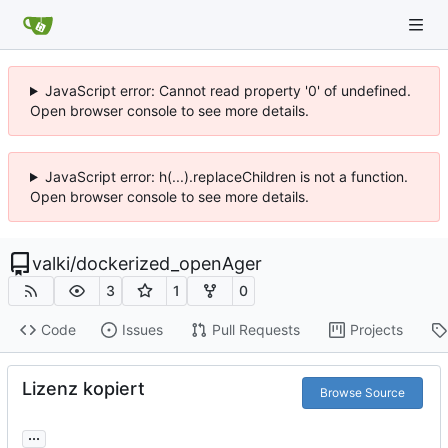
JavaScript error: Cannot read property '0' of undefined.
Open browser console to see more details.
JavaScript error: h(...).replaceChildren is not a function.
Open browser console to see more details.
valki
/
dockerized_openAger
3
1
0
Code
Issues
Pull Requests
Projects
Lizenz kopiert
Browse Source
...